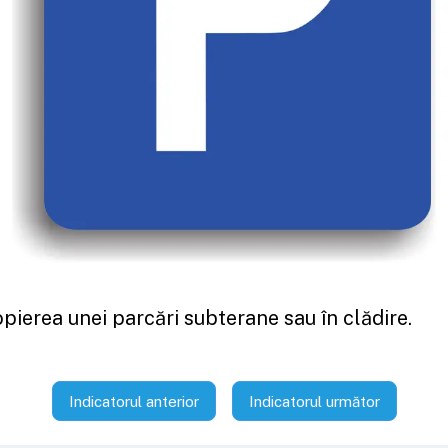
opierea unei parcări subterane sau în clădire.
Indicatorul anterior
Indicatorul următor