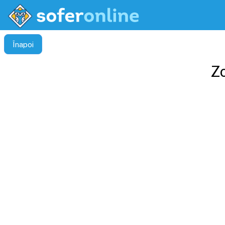
Înapoi
Z