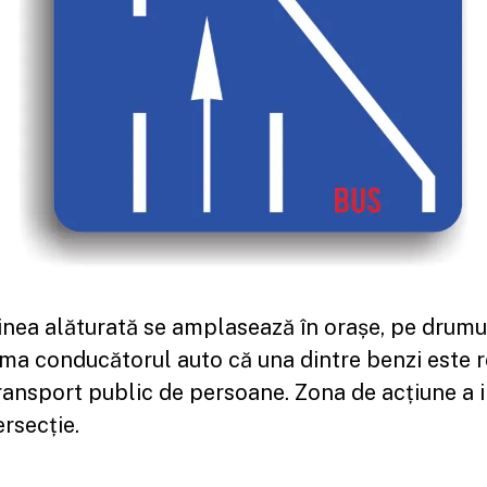
inea alăturată se amplasează în orașe, pe drumu
rma conducătorul auto că una dintre benzi este re
ransport public de persoane. Zona de acțiune a i
rsecție.