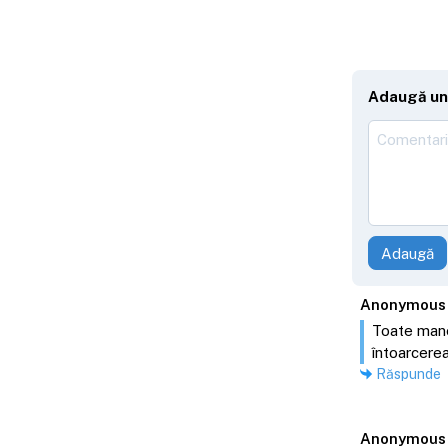
Adaugă un
Adaugă
Anonymous
Toate manev
întoarcerea
Răspunde
Anonymous