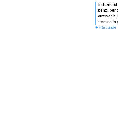
Indicatorul
benzi, pent
autovehicul
termina la 
Răspunde