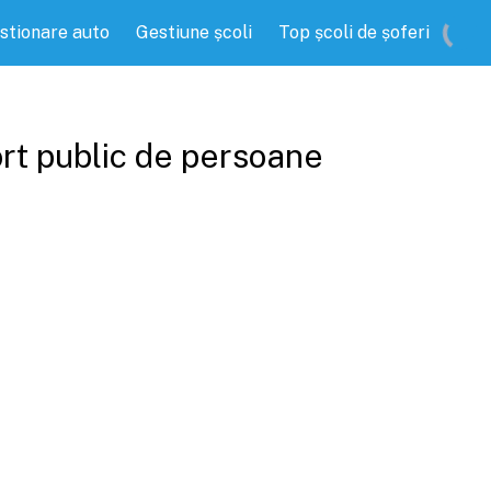
stionare auto
Gestiune școli
Top școli de șoferi
ort public de persoane