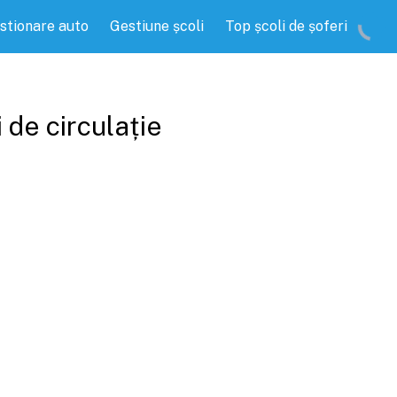
stionare auto
Gestiune școli
Top școli de șoferi
 de circulație