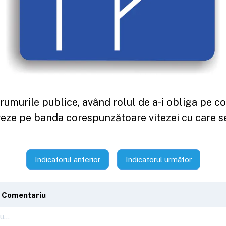
drumurile publice, având rolul de a-i obliga pe c
reze pe banda corespunzătoare vitezei cu care s
Indicatorul anterior
Indicatorul următor
 Comentariu