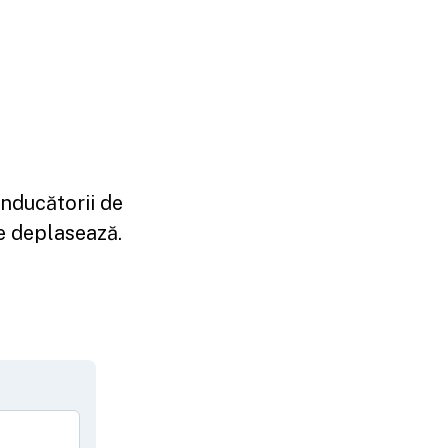
onducătorii de
e deplasează.