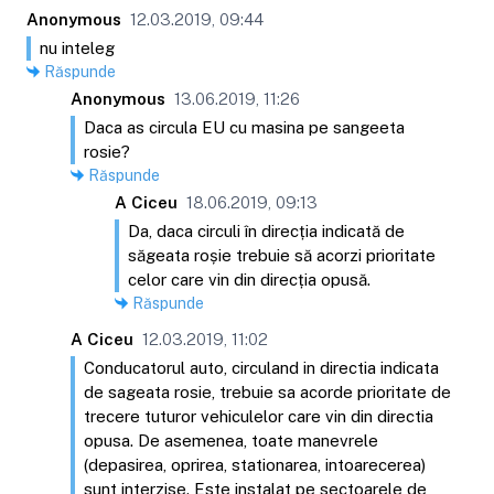
Anonymous
12.03.2019, 09:44
nu inteleg
Răspunde
Anonymous
13.06.2019, 11:26
Daca as circula EU cu masina pe sangeeta
rosie?
Răspunde
A Ciceu
18.06.2019, 09:13
Da, daca circuli în direcția indicată de
săgeata roșie trebuie să acorzi prioritate
celor care vin din direcția opusă.
Răspunde
A Ciceu
12.03.2019, 11:02
Conducatorul auto, circuland in directia indicata
de sageata rosie, trebuie sa acorde prioritate de
trecere tuturor vehiculelor care vin din directia
opusa. De asemenea, toate manevrele
(depasirea, oprirea, stationarea, intoarecerea)
sunt interzise. Este instalat pe sectoarele de