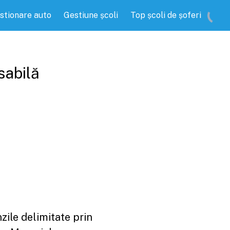
stionare auto
Gestiune școli
Top școli de șoferi
sabilă
zile delimitate prin