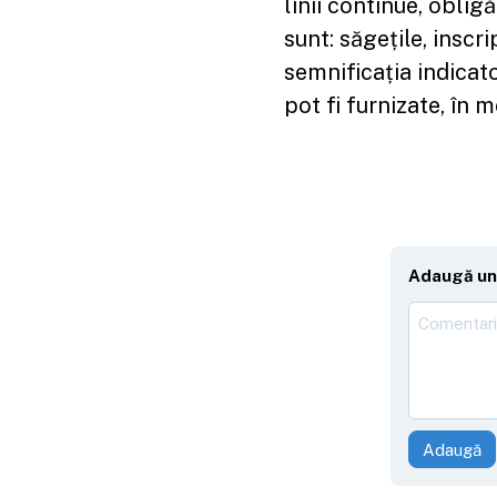
linii continue, oblig
sunt: săgețile, inscri
semnificația indicato
pot fi furnizate, în 
Adaugă un
Adaugă