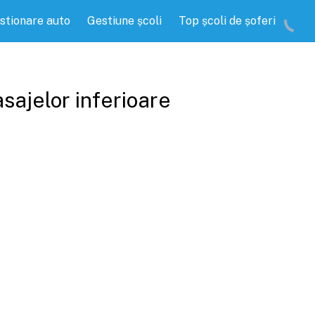
stionare auto
Gestiune școli
Top școli de șoferi
asajelor inferioare