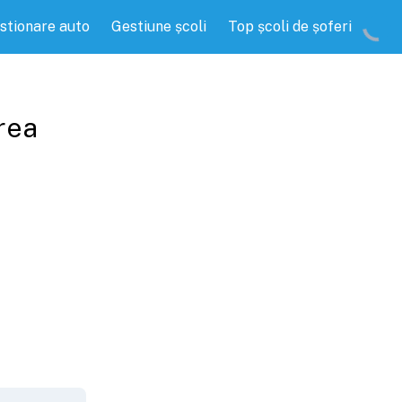
stionare auto
Gestiune școli
Top școli de șoferi
rea