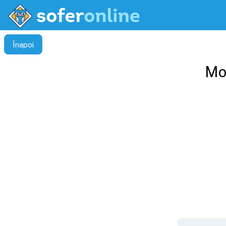
Înapoi
Mod