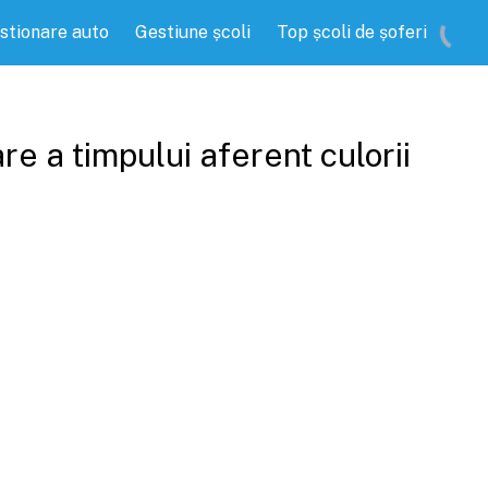
stionare auto
Gestiune școli
Top școli de șoferi
e a timpului aferent culorii