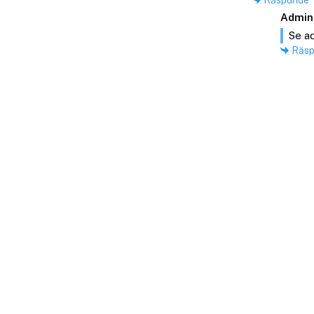
Admin
Se ad
Răs