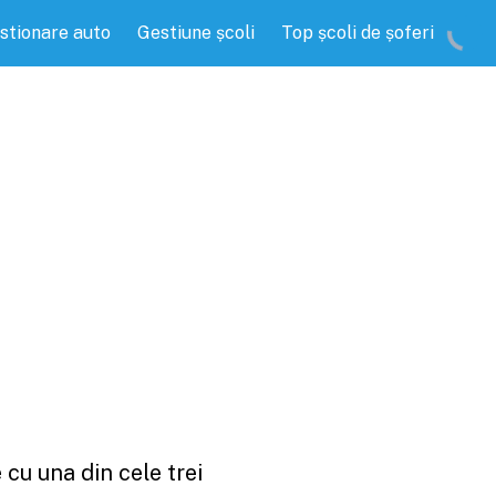
stionare auto
Gestiune școli
Top școli de șoferi
e
cu una din cele trei