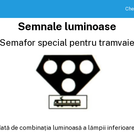
Che
Semnale luminoase
Semafor special pentru tramvai
dată de combinația luminoasă a lămpii inferioare 