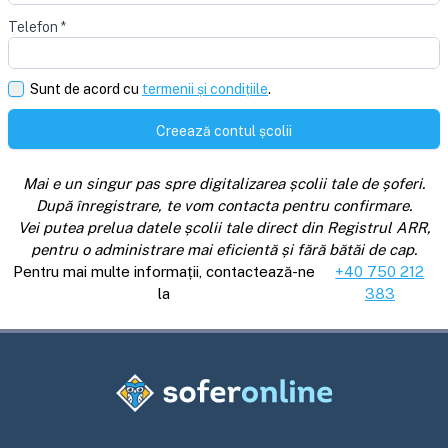
Telefon
*
Sunt de acord cu
termenii și condițiile
.
Creează contul școlii
Mai e un singur pas spre digitalizarea școlii tale de șoferi.
După înregistrare, te vom contacta pentru confirmare.
Vei putea prelua datele școlii tale direct din Registrul ARR,
pentru o administrare mai eficientă și fără bătăi de cap.
Pentru mai multe informații, contactează-ne
+40 750 212
la
383