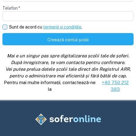
Telefon
*
Sunt de acord cu
termenii și condițiile
.
Creează contul școlii
Mai e un singur pas spre digitalizarea școlii tale de șoferi.
După înregistrare, te vom contacta pentru confirmare.
Vei putea prelua datele școlii tale direct din Registrul ARR,
pentru o administrare mai eficientă și fără bătăi de cap.
Pentru mai multe informații, contactează-ne
+40 750 212
la
383