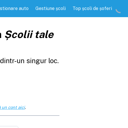
stionare auto
Gestiune școli
Top școli de șoferi
a
Școlii tale
intr-un singur loc.
 un cont aici
.