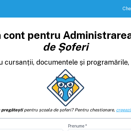
Che
 cont pentru Administrare
de Șoferi
 cursanții, documentele și programările, d
e
pregătești
pentru școala de șoferi? Pentru chestionare,
creează
Prenume
*