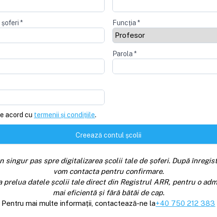
 șoferi
*
Funcția
*
Parola
*
e acord cu
termenii și condițiile
.
Creează contul școlii
n singur pas spre digitalizarea școlii tale de șoferi. După înregist
vom contacta pentru confirmare.
a prelua datele școlii tale direct din Registrul ARR, pentru o adm
mai eficientă și fără bătăi de cap.
Pentru mai multe informații, contactează-ne la
+40 750 212 383