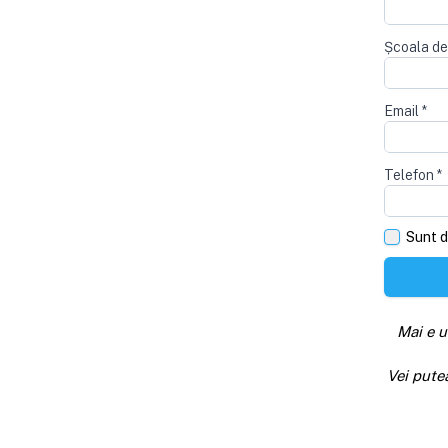
Școala de
Email
*
Telefon
*
Sunt d
Mai e u
Vei pute