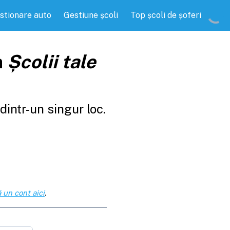
stionare auto
Gestiune școli
Top școli de șoferi
a
Școlii tale
intr-un singur loc.
 un cont aici
.