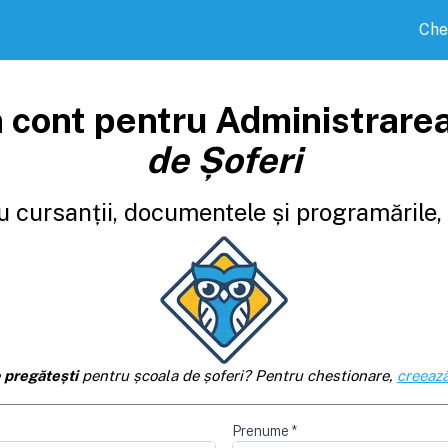
Che
 cont pentru Administrare
de Șoferi
 cursanții, documentele și programările, d
e
pregătești
pentru școala de șoferi? Pentru chestionare,
creează
Prenume
*