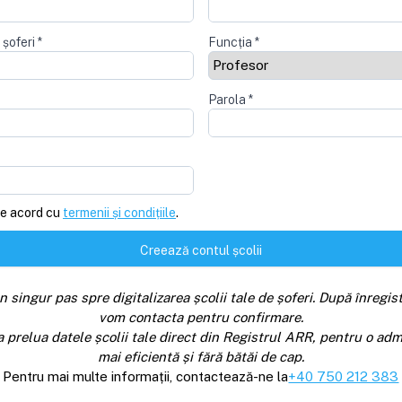
 șoferi
*
Funcția
*
Parola
*
e acord cu
termenii și condițiile
.
Creează contul școlii
n singur pas spre digitalizarea școlii tale de șoferi. După înregist
vom contacta pentru confirmare.
a prelua datele școlii tale direct din Registrul ARR, pentru o adm
mai eficientă și fără bătăi de cap.
Pentru mai multe informații, contactează-ne la
+40 750 212 383