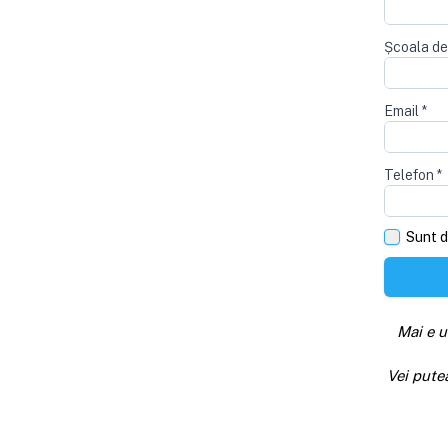
Școala de
Email
*
Telefon
*
Sunt d
Mai e u
Vei pute