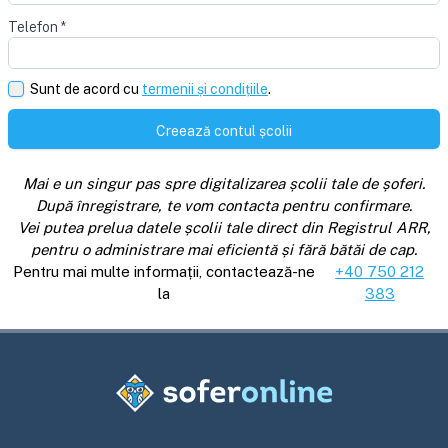
Telefon
*
Sunt de acord cu
termenii și condițiile
.
Creează contul școlii
Mai e un singur pas spre digitalizarea școlii tale de șoferi.
După înregistrare, te vom contacta pentru confirmare.
Vei putea prelua datele școlii tale direct din Registrul ARR,
pentru o administrare mai eficientă și fără bătăi de cap.
Pentru mai multe informații, contactează-ne
+40 750 212
la
383