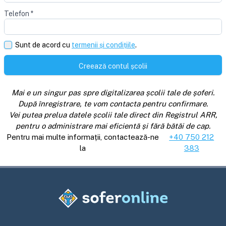
Telefon
*
Sunt de acord cu
termenii și condițiile
.
Creează contul școlii
Mai e un singur pas spre digitalizarea școlii tale de șoferi.
După înregistrare, te vom contacta pentru confirmare.
Vei putea prelua datele școlii tale direct din Registrul ARR,
pentru o administrare mai eficientă și fără bătăi de cap.
Pentru mai multe informații, contactează-ne
+40 750 212
la
383