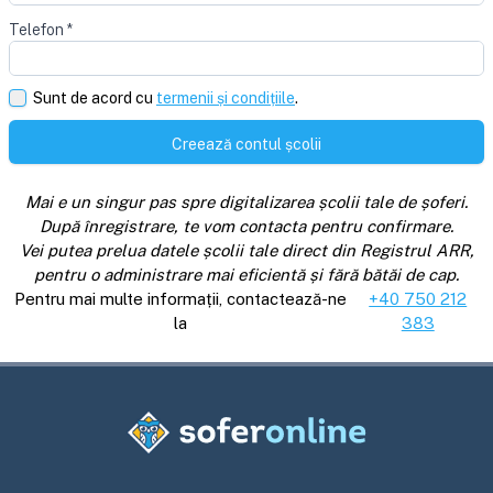
Telefon
*
Sunt de acord cu
termenii și condițiile
.
Creează contul școlii
Mai e un singur pas spre digitalizarea școlii tale de șoferi.
După înregistrare, te vom contacta pentru confirmare.
Vei putea prelua datele școlii tale direct din Registrul ARR,
pentru o administrare mai eficientă și fără bătăi de cap.
Pentru mai multe informații, contactează-ne
+40 750 212
la
383