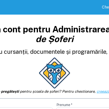
Che
 cont pentru Administrare
de Șoferi
 cursanții, documentele și programările, d
e
pregătești
pentru școala de șoferi? Pentru chestionare,
creează
Prenume
*