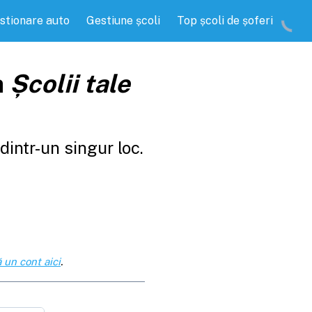
stionare auto
Gestiune școli
Top școli de șoferi
a
Școlii tale
intr-un singur loc.
 un cont aici
.