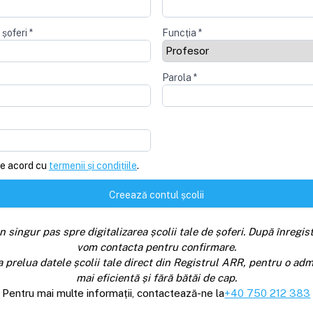
 șoferi
*
Funcția
*
Parola
*
e acord cu
termenii și condițiile
.
Creează contul școlii
n singur pas spre digitalizarea școlii tale de șoferi. După înregist
vom contacta pentru confirmare.
a prelua datele școlii tale direct din Registrul ARR, pentru o adm
mai eficientă și fără bătăi de cap.
Pentru mai multe informații, contactează-ne la
+40 750 212 383