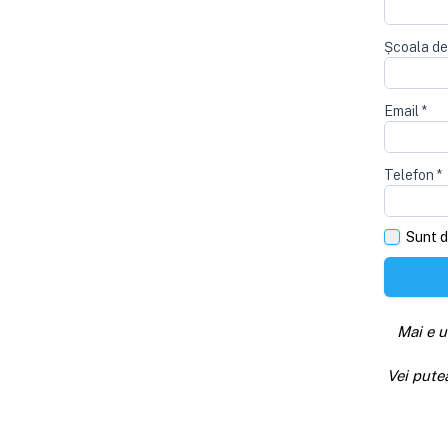
Școala de
Email
*
Telefon
*
Sunt d
Mai e u
Vei pute