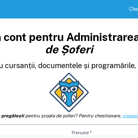
Che
 cont pentru Administrare
de Șoferi
 cursanții, documentele și programările, d
e
pregătești
pentru școala de șoferi? Pentru chestionare,
creează
Prenume
*