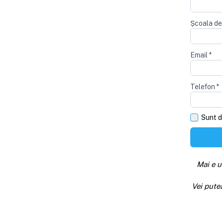
Școala de
Email
*
Telefon
*
Sunt d
Mai e u
Vei pute