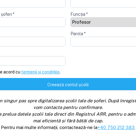
 șoferi
*
Funcția
*
Parola
*
e acord cu
termenii și condițiile
.
Creează contul școlii
n singur pas spre digitalizarea școlii tale de șoferi. După înregist
vom contacta pentru confirmare.
a prelua datele școlii tale direct din Registrul ARR, pentru o adm
mai eficientă și fără bătăi de cap.
Pentru mai multe informații, contactează-ne la
+40 750 212 383