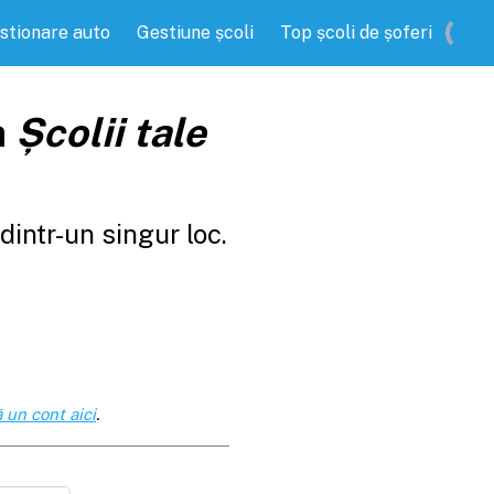
stionare auto
Gestiune școli
Top școli de șoferi
a
Școlii tale
intr-un singur loc.
 un cont aici
.