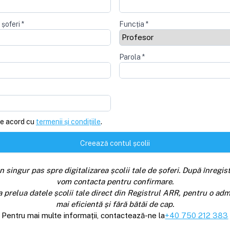
 șoferi
*
Funcția
*
Parola
*
e acord cu
termenii și condițiile
.
Creează contul școlii
n singur pas spre digitalizarea școlii tale de șoferi. După înregist
vom contacta pentru confirmare.
a prelua datele școlii tale direct din Registrul ARR, pentru o adm
mai eficientă și fără bătăi de cap.
Pentru mai multe informații, contactează-ne la
+40 750 212 383