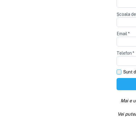
Școala de
Email
*
Telefon
*
Sunt d
Mai e u
Vei pute