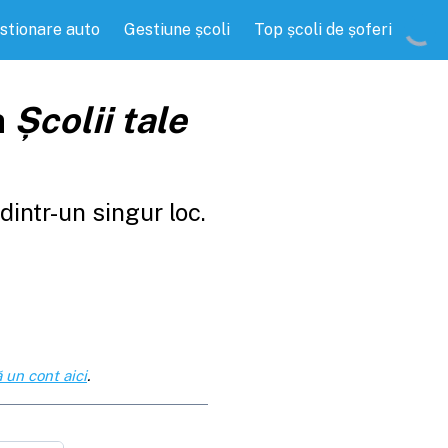
stionare auto
Gestiune școli
Top școli de șoferi
a
Școlii tale
intr-un singur loc.
 un cont aici
.