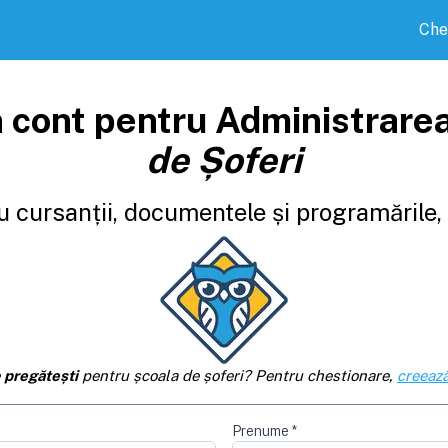
Che
 cont pentru Administrare
de Șoferi
 cursanții, documentele și programările, d
e
pregătești
pentru școala de șoferi? Pentru chestionare,
creează
Prenume
*