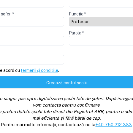
 șoferi
*
Funcția
*
Parola
*
e acord cu
termenii și condițiile
.
Creează contul școlii
n singur pas spre digitalizarea școlii tale de șoferi. După înregist
vom contacta pentru confirmare.
a prelua datele școlii tale direct din Registrul ARR, pentru o adm
mai eficientă și fără bătăi de cap.
Pentru mai multe informații, contactează-ne la
+40 750 212 383