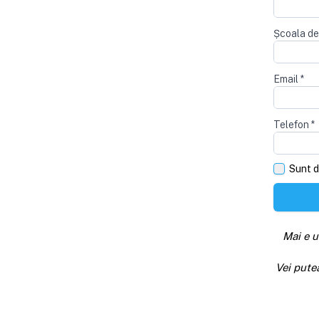
Școala de
Email
*
Telefon
*
Sunt d
Mai e u
Vei pute