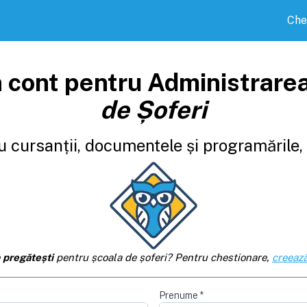
Che
 cont pentru Administrare
de Șoferi
 cursanții, documentele și programările, d
e
pregătești
pentru școala de șoferi? Pentru chestionare,
creează
Prenume
*