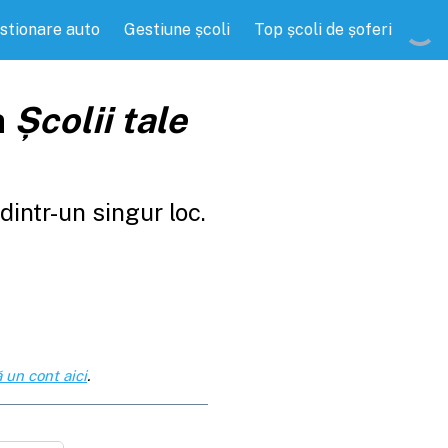
stionare auto
Gestiune școli
Top școli de șoferi
a
Școlii tale
intr-un singur loc.
 un cont aici
.