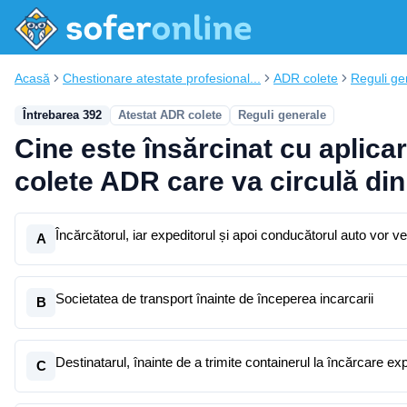
Acasă
Chestionare atestate profesional...
ADR colete
Reguli ge
Întrebarea 392
Atestat ADR colete
Reguli generale
Cine este însărcinat cu aplicar
colete ADR care va circulă di
Încărcătorul, iar expeditorul și apoi conducătorul auto vor ve
A
Societatea de transport înainte de începerea incarcarii
B
Destinatarul, înainte de a trimite containerul la încărcare exp
C