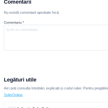
Comentarii
Nu există comentarii aprobate încă.
Comentariu
*
Legături utile
Aici poți consulta întrebări, explicații și codul rutier. Pentru pregătir
SoferOnline
.