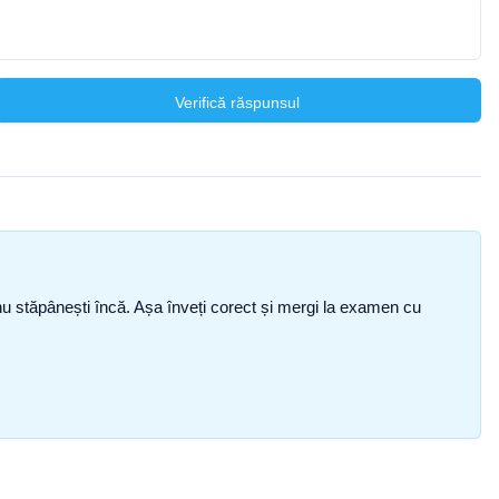
Verifică răspunsul
ce nu stăpânești încă. Așa înveți corect și mergi la examen cu