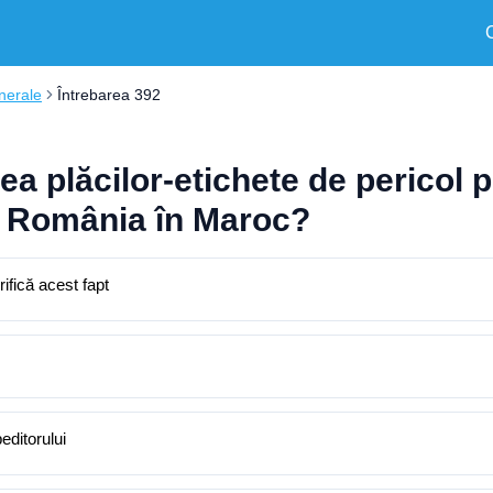
nerale
Întrebarea 392
ea plăcilor-etichete de pericol 
n România în Maroc?
rifică acest fapt
editorului