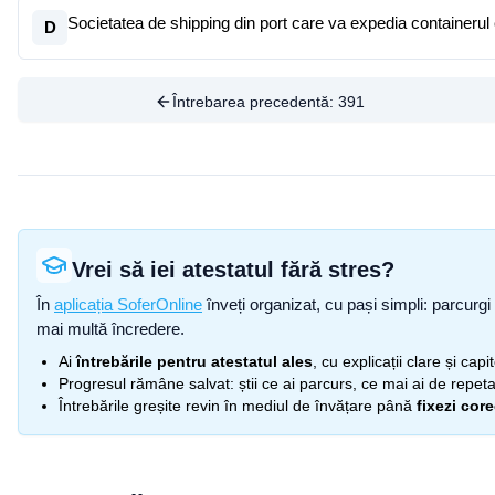
Societatea de shipping din port care va expedia containerul
D
Întrebarea precedentă:
391
Vrei să iei atestatul fără stres?
În
aplicația SoferOnline
înveți organizat, cu pași simpli: parcurgi 
mai multă încredere.
Ai
întrebările pentru atestatul ales
, cu explicații clare și cap
Progresul rămâne salvat: știi ce ai parcurs, ce mai ai de repetat
Întrebările greșite revin în mediul de învățare până
fixezi cor