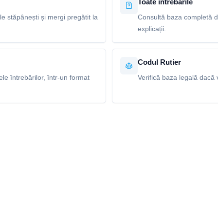
Toate întrebările
le stăpânești și mergi pregătit la
Consultă baza completă de
explicații.
Codul Rutier
e întrebărilor, într-un format
Verifică baza legală dacă v