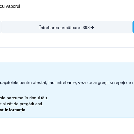
 cu vaporul
Întrebarea următoare:
393
capitolele pentru atestat, faci întrebările, vezi ce ai greșit și repeți 
itole parcurse în ritmul tău.
 și cât de pregătit ești.
ect informația
.