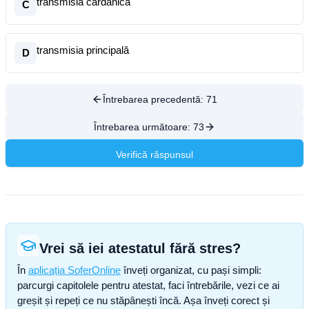
transmisia cardanică
C
transmisia principală
D
Întrebarea precedentă:
71
Întrebarea următoare:
73
Verifică răspunsul
Vrei să iei atestatul fără stres?
În
aplicația SoferOnline
înveți organizat, cu pași simpli:
parcurgi capitolele pentru atestat, faci întrebările, vezi ce ai
greșit și repeți ce nu stăpânești încă. Așa înveți corect și