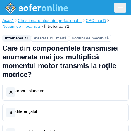
Acasă
Chestionare atestate profesional...
CPC marfă
Noțiuni de mecanică
Întrebarea 72
Întrebarea 72
Atestat CPC marfă
Noțiuni de mecanică
Care din componentele transmisiei
enumerate mai jos multiplică
momentul motor transmis la roţile
motrice?
arborii planetari
A
diferenţialul
B