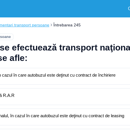
mentari transport persoane
Întrebarea 245
rsoane
se efectuează transport naţiona
se afle:
n cazul în care autobuzul este deţinut cu contract de închiriere
ată R.A.R
nalul, în cazul în care autobuzul este deţinut cu contract de leasing