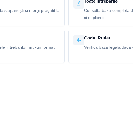
Toate întrebările
le stăpânești și mergi pregătit la
Consultă baza completă de
și explicații.
Codul Rutier
e întrebărilor, într-un format
Verifică baza legală dacă v