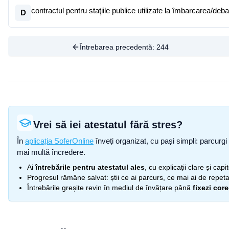
contractul pentru staţiile publice utilizate la îmbarcarea/deb
D
Întrebarea precedentă:
244
Vrei să iei atestatul fără stres?
În
aplicația SoferOnline
înveți organizat, cu pași simpli: parcurgi 
mai multă încredere.
Ai
întrebările pentru atestatul ales
, cu explicații clare și cap
Progresul rămâne salvat: știi ce ai parcurs, ce mai ai de repetat
Întrebările greșite revin în mediul de învățare până
fixezi cor