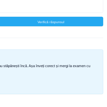
Verifică răspunsul
ce nu stăpânești încă. Așa înveți corect și mergi la examen cu