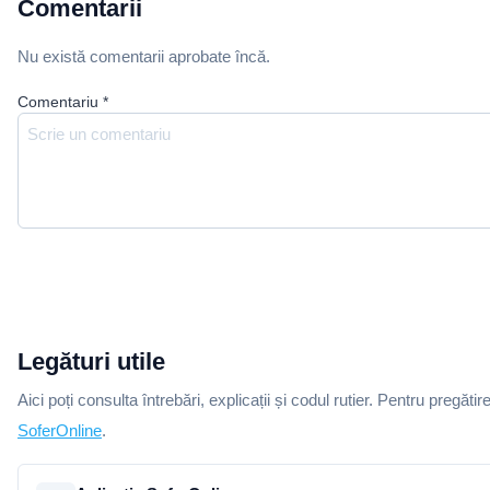
Comentarii
Nu există comentarii aprobate încă.
Comentariu
*
Legături utile
Aici poți consulta întrebări, explicații și codul rutier. Pentru pregătir
SoferOnline
.