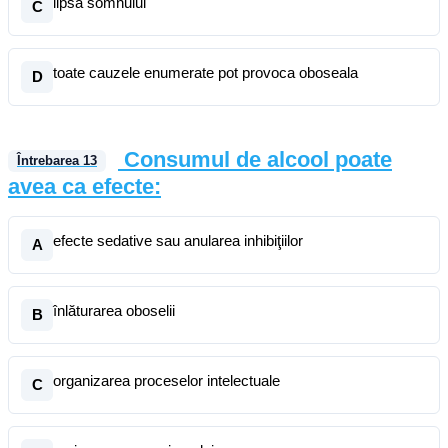
lipsa somnului
C
toate cauzele enumerate pot provoca oboseala
D
Consumul de alcool poate
Întrebarea
13
avea ca efecte:
efecte sedative sau anularea inhibiţiilor
A
înlăturarea oboselii
B
organizarea proceselor intelectuale
C