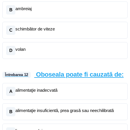
ambreiaj
B
schimbător de viteze
C
volan
D
Oboseala poate fi cauzată de:
Întrebarea
12
alimentaţie inadecvată
A
alimentaţie insuficientă, prea grasă sau neechilibrată
B