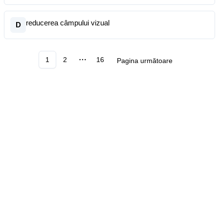
reducerea câmpului vizual
D
1
2
16
Pagina următoare
More pages