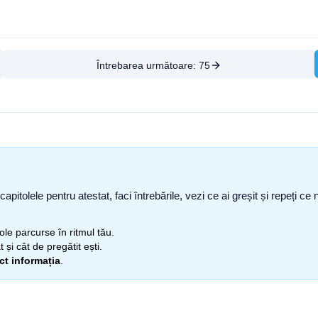
Întrebarea următoare:
75
capitolele pentru atestat, faci întrebările, vezi ce ai greșit și repeți 
itole parcurse în ritmul tău.
 și cât de pregătit ești.
ect informația
.