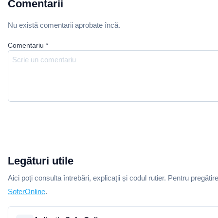
Comentarii
Nu există comentarii aprobate încă.
Comentariu
*
Legături utile
Aici poți consulta întrebări, explicații și codul rutier. Pentru pregătir
SoferOnline
.