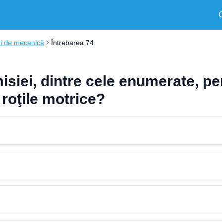
ni de mecanică
Întrebarea 74
iei, dintre cele enumerate, per
 roţile motrice?