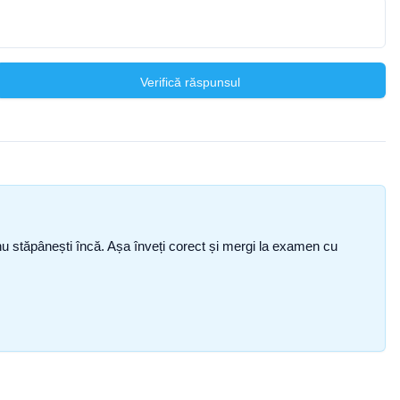
Verifică răspunsul
ce nu stăpânești încă. Așa înveți corect și mergi la examen cu