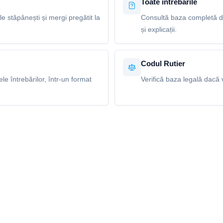
Toate întrebările
le stăpânești și mergi pregătit la
Consultă baza completă de
și explicații.
Codul Rutier
e întrebărilor, într-un format
Verifică baza legală dacă v