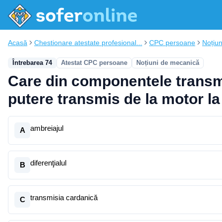
Acasă
Chestionare atestate profesional...
CPC persoane
Noțiu
Întrebarea 74
Atestat CPC persoane
Noțiuni de mecanică
Care din componentele transmis
putere transmis de la motor la
ambreiajul
A
diferenţialul
B
transmisia cardanică
C