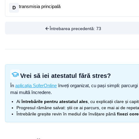
transmisia principală
D
Întrebarea precedentă:
73
Vrei să iei atestatul fără stres?
În
aplicația SoferOnline
înveți organizat, cu pași simpli: parcurgi 
mai multă încredere.
Ai
întrebările pentru atestatul ales
, cu explicații clare și cap
Progresul rămâne salvat: știi ce ai parcurs, ce mai ai de repetat
Întrebările greșite revin în mediul de învățare până
fixezi cor