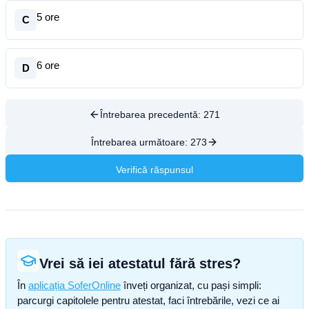
5 ore
C
6 ore
D
Întrebarea precedentă:
271
Întrebarea următoare:
273
Verifică răspunsul
Vrei să iei atestatul fără stres?
În
aplicația SoferOnline
înveți organizat, cu pași simpli:
parcurgi capitolele pentru atestat, faci întrebările, vezi ce ai