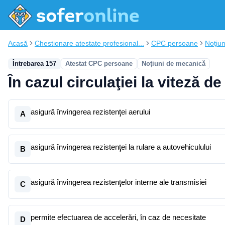
Acasă
Chestionare atestate profesional...
CPC persoane
Noțiu
Întrebarea 157
Atestat CPC persoane
Noțiuni de mecanică
În cazul circulaţiei la viteză d
asigură învingerea rezistenţei aerului
A
asigură învingerea rezistenţei la rulare a autovehiculului
B
asigură învingerea rezistenţelor interne ale transmisiei
C
permite efectuarea de accelerări, în caz de necesitate
D