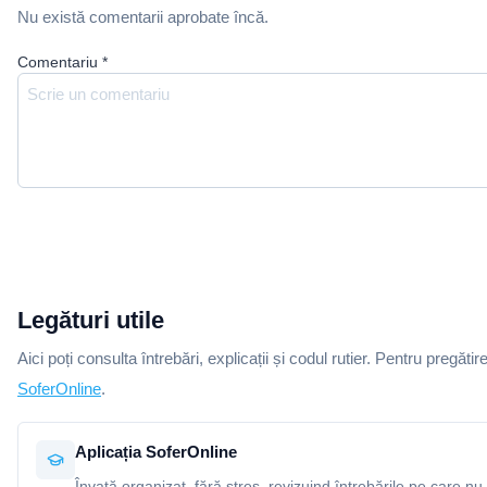
Nu există comentarii aprobate încă.
Comentariu
*
Legături utile
Aici poți consulta întrebări, explicații și codul rutier. Pentru pregătir
SoferOnline
.
Aplicația SoferOnline
Învață organizat, fără stres, revizuind întrebările pe care nu 