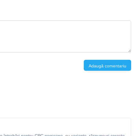
Adaugă comentariu
 întrebări pentru CPC persoane, cu variante, răspunsuri corecte