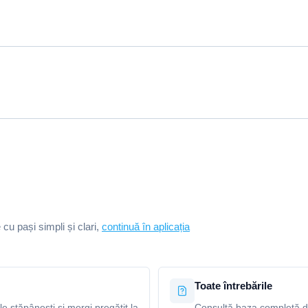
e cu pași simpli și clari,
continuă în aplicația
Toate întrebările
le stăpânești și mergi pregătit la
Consultă baza completă de