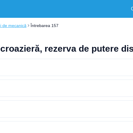
ni de mecanică
Întrebarea 157
e croazieră, rezerva de putere di