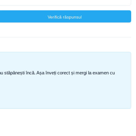
Verifică răspunsul
ce nu stăpânești încă. Așa înveți corect și mergi la examen cu