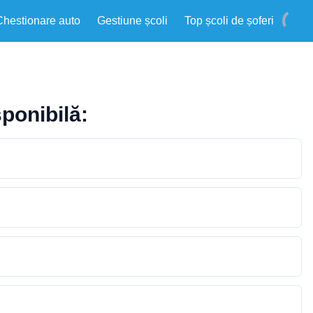
Chestionare auto
Gestiune școli
Top școli de șoferi
sponibilă: