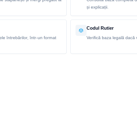
și explicații.
Codul Rutier
e întrebărilor, într-un format
Verifică baza legală dacă v