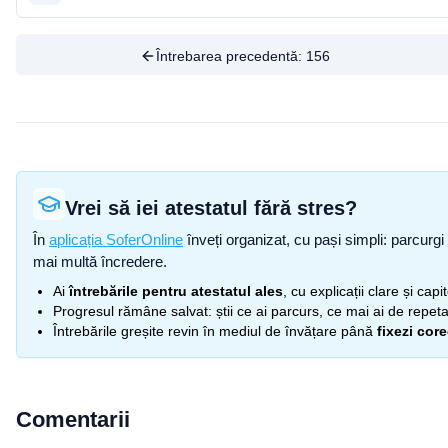
Întrebarea precedentă:
156
Vrei să iei atestatul fără stres?
În
aplicația SoferOnline
înveți organizat, cu pași simpli: parcurgi 
mai multă încredere.
Ai
întrebările pentru atestatul ales
, cu explicații clare și cap
Progresul rămâne salvat: știi ce ai parcurs, ce mai ai de repetat
Întrebările greșite revin în mediul de învățare până
fixezi cor
Comentarii