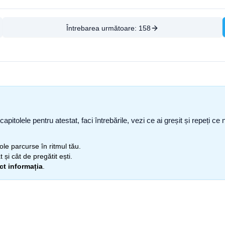
Întrebarea următoare:
158
capitolele pentru atestat, faci întrebările, vezi ce ai greșit și repeți 
itole parcurse în ritmul tău.
 și cât de pregătit ești.
ect informația
.