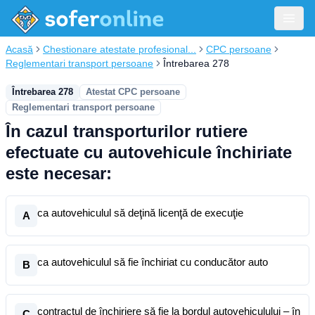
Acasă
Chestionare atestate profesional...
CPC persoane
Reglementari transport persoane
Întrebarea 278
Întrebarea 278
Atestat CPC persoane
Reglementari transport persoane
În cazul transporturilor rutiere
efectuate cu autovehicule închiriate
este necesar:
ca autovehiculul să deţină licenţă de execuţie
A
ca autovehiculul să fie închiriat cu conducător auto
B
contractul de închiriere să fie la bordul autovehiculului – în
C