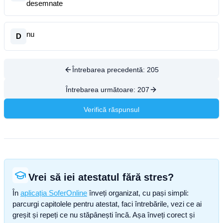
desemnate
nu
D
Întrebarea precedentă:
205
Întrebarea următoare:
207
Verifică răspunsul
Vrei să iei atestatul fără stres?
În
aplicația SoferOnline
înveți organizat, cu pași simpli:
parcurgi capitolele pentru atestat, faci întrebările, vezi ce ai
greșit și repeți ce nu stăpânești încă. Așa înveți corect și