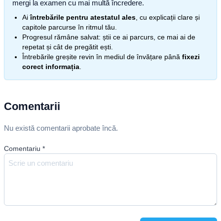
mergi la examen cu mai multă încredere.
Ai
întrebările pentru atestatul ales
, cu explicații clare și
capitole parcurse în ritmul tău.
Progresul rămâne salvat: știi ce ai parcurs, ce mai ai de
repetat și cât de pregătit ești.
Întrebările greșite revin în mediul de învățare până
fixezi
corect informația
.
Comentarii
Nu există comentarii aprobate încă.
Comentariu
*