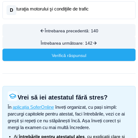
turaţia motorului şi condiţiile de trafic
D
Întrebarea precedentă:
140
Întrebarea următoare:
142
Verifică răspunsul
Vrei să iei atestatul fără stres?
În
aplicația SoferOnline
înveți organizat, cu pași simpli:
parcurgi capitolele pentru atestat, faci întrebările, vezi ce ai
greșit și repeți ce nu stăpânești încă. Așa înveți corect și
mergi la examen cu mai multă încredere.
Ai
întrebările pentru atestatul ales
, cu explicații clare și