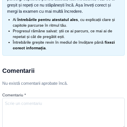
greșit și repeți ce nu stăpânești încă. Așa înveți corect și
mergi la examen cu mai multă încredere.
Ai
întrebările pentru atestatul ales
, cu explicații clare și
capitole parcurse în ritmul tău.
Progresul rămâne salvat: știi ce ai parcurs, ce mai ai de
repetat și cât de pregătit ești.
Întrebările greșite revin în mediul de învățare până
fixezi
corect informația
.
Comentarii
Nu există comentarii aprobate încă.
Comentariu
*