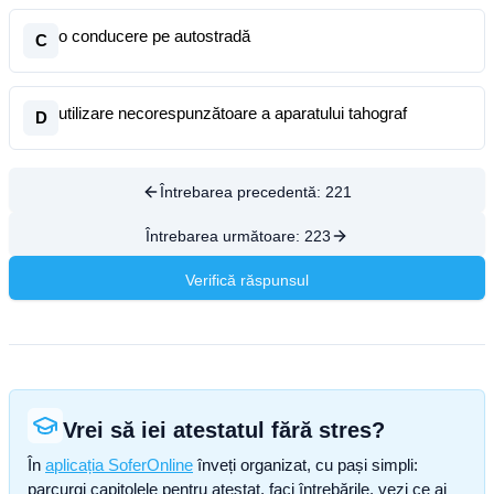
o conducere pe autostradă
C
utilizare necorespunzătoare a aparatului tahograf
D
Întrebarea precedentă:
221
Întrebarea următoare:
223
Verifică răspunsul
Vrei să iei atestatul fără stres?
În
aplicația SoferOnline
înveți organizat, cu pași simpli:
parcurgi capitolele pentru atestat, faci întrebările, vezi ce ai