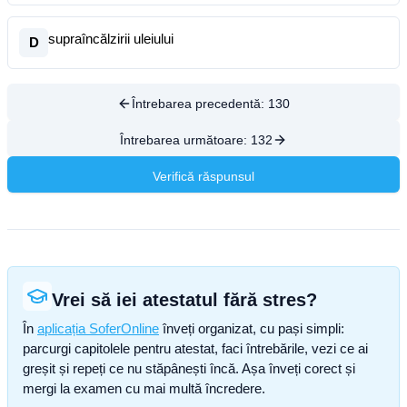
supraîncălzirii uleiului
D
Întrebarea precedentă:
130
Întrebarea următoare:
132
Verifică răspunsul
Vrei să iei atestatul fără stres?
În
aplicația SoferOnline
înveți organizat, cu pași simpli:
parcurgi capitolele pentru atestat, faci întrebările, vezi ce ai
greșit și repeți ce nu stăpânești încă. Așa înveți corect și
mergi la examen cu mai multă încredere.