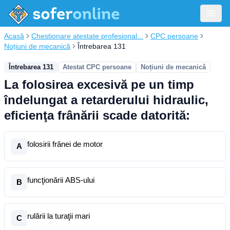
Acasă
Chestionare atestate profesional...
CPC persoane
Noțiuni de mecanică
Întrebarea 131
Întrebarea 131
Atestat CPC persoane
Noțiuni de mecanică
La folosirea excesivă pe un timp
îndelungat a retarderului hidraulic,
eficienţa frânării scade datorită:
folosirii frânei de motor
A
funcţionării ABS-ului
B
rulării la turaţii mari
C