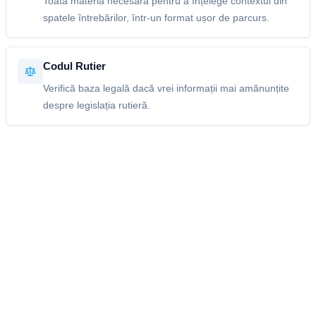
Toată materia necesară pentru a înțelege contextul din
spatele întrebărilor, într-un format ușor de parcurs.
Codul Rutier
Verifică baza legală dacă vrei informații mai amănunțite
despre legislația rutieră.