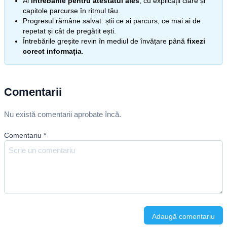
Ai
întrebările pentru atestatul ales
, cu explicații clare și
capitole parcurse în ritmul tău.
Progresul rămâne salvat: știi ce ai parcurs, ce mai ai de
repetat și cât de pregătit ești.
Întrebările greșite revin în mediul de învățare până
fixezi
corect informația
.
Comentarii
Nu există comentarii aprobate încă.
Comentariu
*
Adaugă comentariu