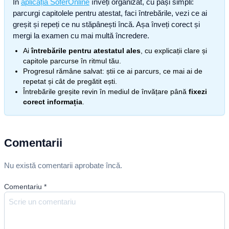
În
aplicația SoferOnline
înveți organizat, cu pași simpli:
parcurgi capitolele pentru atestat, faci întrebările, vezi ce ai
greșit și repeți ce nu stăpânești încă. Așa înveți corect și
mergi la examen cu mai multă încredere.
Ai
întrebările pentru atestatul ales
, cu explicații clare și
capitole parcurse în ritmul tău.
Progresul rămâne salvat: știi ce ai parcurs, ce mai ai de
repetat și cât de pregătit ești.
Întrebările greșite revin în mediul de învățare până
fixezi
corect informația
.
Comentarii
Nu există comentarii aprobate încă.
Comentariu
*