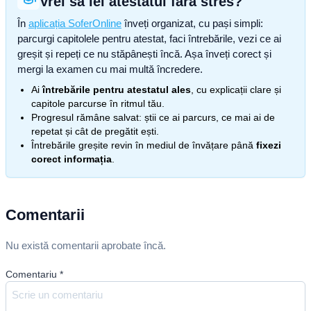
Vrei să iei atestatul fără stres?
În
aplicația SoferOnline
înveți organizat, cu pași simpli:
parcurgi capitolele pentru atestat, faci întrebările, vezi ce ai
greșit și repeți ce nu stăpânești încă. Așa înveți corect și
mergi la examen cu mai multă încredere.
Ai
întrebările pentru atestatul ales
, cu explicații clare și
capitole parcurse în ritmul tău.
Progresul rămâne salvat: știi ce ai parcurs, ce mai ai de
repetat și cât de pregătit ești.
Întrebările greșite revin în mediul de învățare până
fixezi
corect informația
.
Comentarii
Nu există comentarii aprobate încă.
Comentariu
*