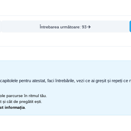
Întrebarea următoare:
93
capitolele pentru atestat, faci întrebările, vezi ce ai greșit și repeți 
itole parcurse în ritmul tău.
 și cât de pregătit ești.
ect informația
.