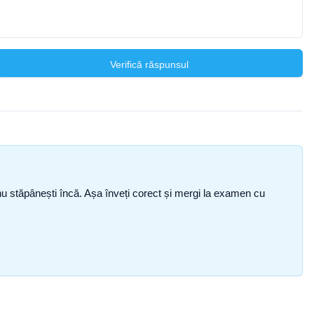
Verifică răspunsul
ce nu stăpânești încă. Așa înveți corect și mergi la examen cu