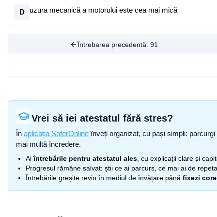
uzura mecanică a motorului este cea mai mică
D
Întrebarea precedentă:
91
Vrei să iei atestatul fără stres?
În
aplicația SoferOnline
înveți organizat, cu pași simpli: parcurgi 
mai multă încredere.
Ai
întrebările pentru atestatul ales
, cu explicații clare și cap
Progresul rămâne salvat: știi ce ai parcurs, ce mai ai de repetat
Întrebările greșite revin în mediul de învățare până
fixezi cor