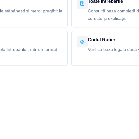
Toate întrebările
le stăpânești și mergi pregătit la
Consultă baza completă de
corecte și explicații.
Codul Rutier
e întrebărilor, într-un format
Verifică baza legală dacă v