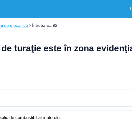
ni de mecanică
Întrebarea 92
ul de turaţie este în zona eviden
ific de combustibil al motorului