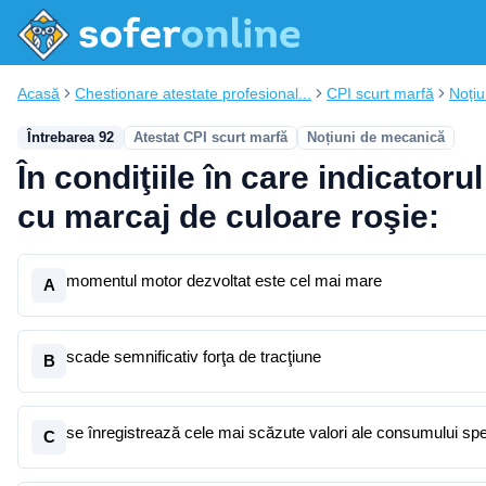
Acasă
Chestionare atestate profesional...
CPI scurt marfă
Noțiu
Întrebarea 92
Atestat CPI scurt marfă
Noțiuni de mecanică
În condiţiile în care indicator
cu marcaj de culoare roşie:
momentul motor dezvoltat este cel mai mare
A
scade semnificativ forţa de tracţiune
B
se înregistrează cele mai scăzute valori ale consumului spec
C