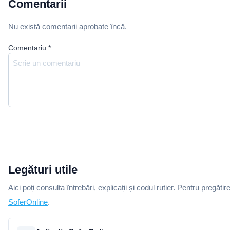
Comentarii
Nu există comentarii aprobate încă.
Comentariu
*
Legături utile
Aici poți consulta întrebări, explicații și codul rutier. Pentru pregătir
SoferOnline
.