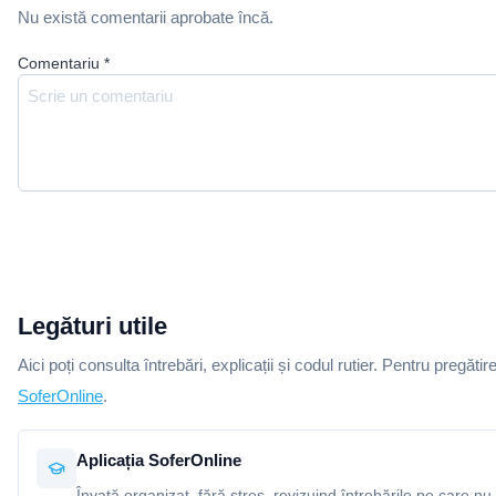
Nu există comentarii aprobate încă.
Comentariu
*
Legături utile
Aici poți consulta întrebări, explicații și codul rutier. Pentru pregătir
SoferOnline
.
Aplicația SoferOnline
Învață organizat, fără stres, revizuind întrebările pe care nu 