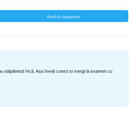
Verifică răspunsul
ce nu stăpânești încă. Așa înveți corect și mergi la examen cu