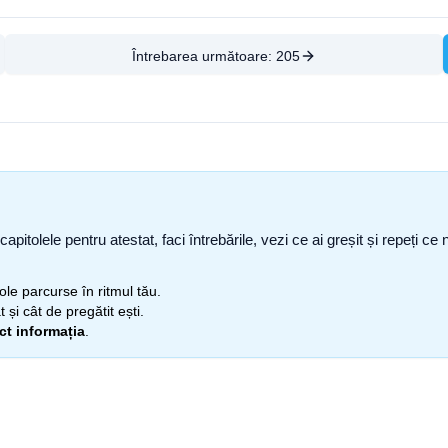
Întrebarea următoare:
205
capitolele pentru atestat, faci întrebările, vezi ce ai greșit și repeți 
itole parcurse în ritmul tău.
 și cât de pregătit ești.
ect informația
.