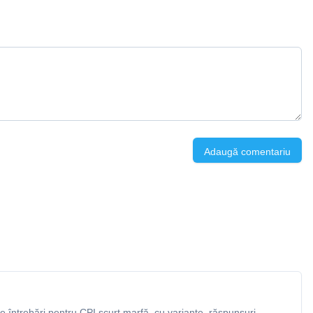
Adaugă comentariu
 întrebări pentru CPI scurt marfă, cu variante, răspunsuri