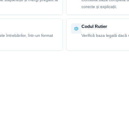
corecte și explicații.
Codul Rutier
e întrebărilor, într-un format
Verifică baza legală dacă v