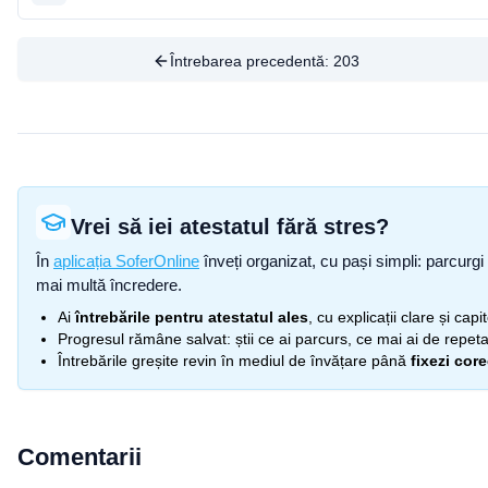
Întrebarea precedentă:
203
Vrei să iei atestatul fără stres?
În
aplicația SoferOnline
înveți organizat, cu pași simpli: parcurgi 
mai multă încredere.
Ai
întrebările pentru atestatul ales
, cu explicații clare și cap
Progresul rămâne salvat: știi ce ai parcurs, ce mai ai de repetat
Întrebările greșite revin în mediul de învățare până
fixezi cor
Comentarii