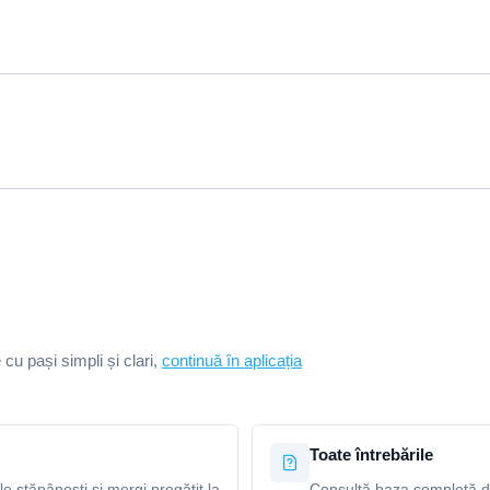
e cu pași simpli și clari,
continuă în aplicația
Toate întrebările
le stăpânești și mergi pregătit la
Consultă baza completă de