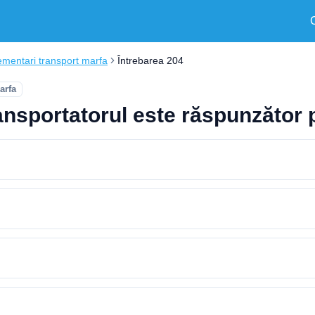
mentari transport marfa
Întrebarea 204
arfa
ansportatorul este răspunzător 