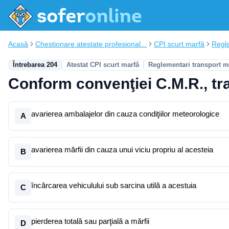
Acasă
Chestionare atestate profesional...
CPI scurt marfă
Regle
Întrebarea 204
Atestat CPI scurt marfă
Reglementari transport m
Conform convenţiei C.M.R., tr
avarierea ambalajelor din cauza condiţiilor meteorologice
A
avarierea mărfii din cauza unui viciu propriu al acesteia
B
încărcarea vehiculului sub sarcina utilă a acestuia
C
pierderea totală sau parţială a mărfii
D