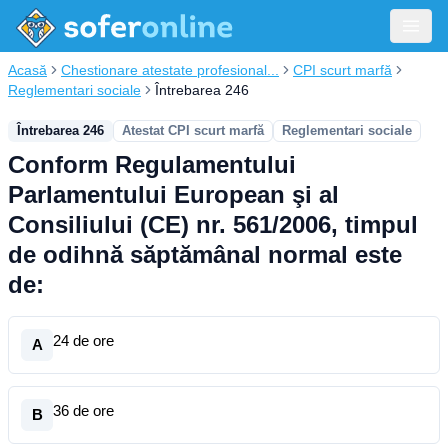
Acasă
Chestionare atestate profesional...
CPI scurt marfă
Reglementari sociale
Întrebarea 246
Întrebarea 246
Atestat CPI scurt marfă
Reglementari sociale
Conform Regulamentului
Parlamentului European şi al
Consiliului (CE) nr. 561/2006, timpul
de odihnă săptămânal normal este
de:
24 de ore
A
36 de ore
B