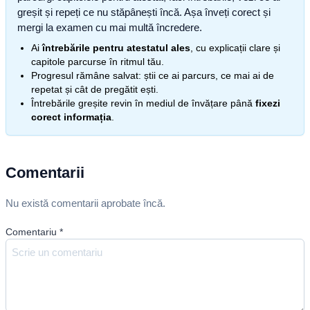
greșit și repeți ce nu stăpânești încă. Așa înveți corect și
mergi la examen cu mai multă încredere.
Ai
întrebările pentru atestatul ales
, cu explicații clare și
capitole parcurse în ritmul tău.
Progresul rămâne salvat: știi ce ai parcurs, ce mai ai de
repetat și cât de pregătit ești.
Întrebările greșite revin în mediul de învățare până
fixezi
corect informația
.
Comentarii
Nu există comentarii aprobate încă.
Comentariu
*