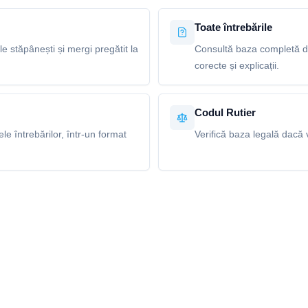
Toate întrebările
le stăpânești și mergi pregătit la
Consultă baza completă de
corecte și explicații.
Codul Rutier
e întrebărilor, într-un format
Verifică baza legală dacă v