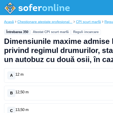
Acasă
Chestionare atestate profesional...
CPI scurt marfă
Regul
Întrebarea 350
Atestat CPI scurt marfă
Reguli incarcare
Dimensiunile maxime admise la 
privind regimul drumurilor, s
un autobuz cu două osii, în caz
12 m
A
12,50 m
B
13,50 m
C