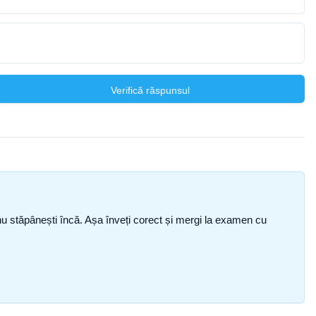
Verifică răspunsul
ce nu stăpânești încă. Așa înveți corect și mergi la examen cu