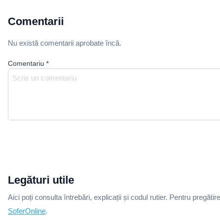
Comentarii
Nu există comentarii aprobate încă.
Comentariu
*
Legături utile
Aici poți consulta întrebări, explicații și codul rutier. Pentru pregătir
SoferOnline
.