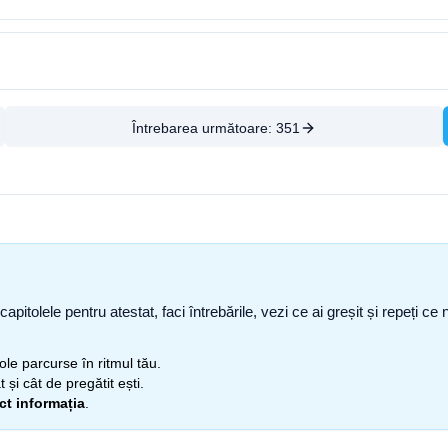
Întrebarea următoare:
351
capitolele pentru atestat, faci întrebările, vezi ce ai greșit și repeți 
itole parcurse în ritmul tău.
 și cât de pregătit ești.
ect informația
.