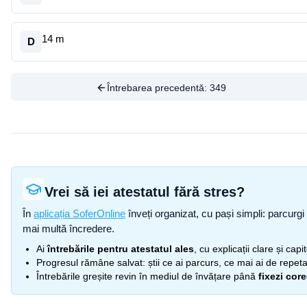
14 m
D
Întrebarea precedentă:
349
Vrei să iei atestatul fără stres?
În
aplicația SoferOnline
înveți organizat, cu pași simpli: parcurgi 
mai multă încredere.
Ai
întrebările pentru atestatul ales
, cu explicații clare și cap
Progresul rămâne salvat: știi ce ai parcurs, ce mai ai de repetat
Întrebările greșite revin în mediul de învățare până
fixezi cor