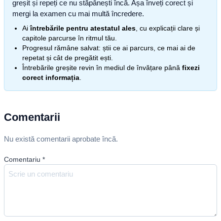
greșit și repeți ce nu stăpânești încă. Așa înveți corect și
mergi la examen cu mai multă încredere.
Ai
întrebările pentru atestatul ales
, cu explicații clare și
capitole parcurse în ritmul tău.
Progresul rămâne salvat: știi ce ai parcurs, ce mai ai de
repetat și cât de pregătit ești.
Întrebările greșite revin în mediul de învățare până
fixezi
corect informația
.
Comentarii
Nu există comentarii aprobate încă.
Comentariu
*