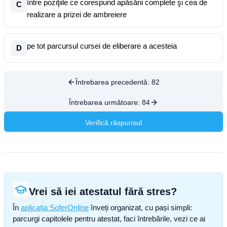
între poziţiile ce corespund apăsării complete şi cea de
C
realizare a prizei de ambreiere
pe tot parcursul cursei de eliberare a acesteia
D
Întrebarea precedentă:
82
Întrebarea următoare:
84
Verifică răspunsul
Vrei să iei atestatul fără stres?
În
aplicația SoferOnline
înveți organizat, cu pași simpli:
parcurgi capitolele pentru atestat, faci întrebările, vezi ce ai