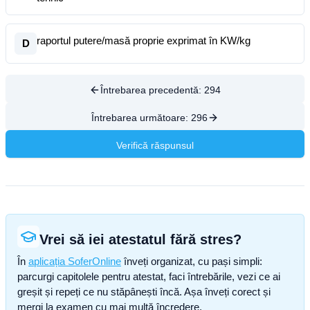
raportul putere/masă proprie exprimat în KW/kg
D
Întrebarea precedentă:
294
Întrebarea următoare:
296
Verifică răspunsul
Vrei să iei atestatul fără stres?
În
aplicația SoferOnline
înveți organizat, cu pași simpli:
parcurgi capitolele pentru atestat, faci întrebările, vezi ce ai
greșit și repeți ce nu stăpânești încă. Așa înveți corect și
mergi la examen cu mai multă încredere.