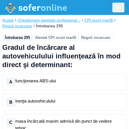
Acasă
Chestionare atestate profesional...
CPI scurt marfă
Reguli incarcare
Întrebarea 295
Întrebarea 295
Atestat CPI scurt marfă
Reguli incarcare
Gradul de încărcare al
autovehiculului influenţează în mod
direct şi determinant:
funcţionarea ABS-ului
A
inerţia autovehiculului
B
masa încărcată maxim admisă din punct de vedere
C
tehnic