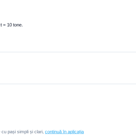
t = 10 tone.
e cu pași simpli și clari,
continuă în aplicația