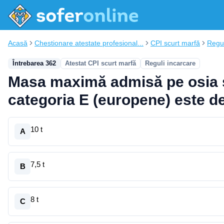
Acasă
Chestionare atestate profesional...
CPI scurt marfă
Regul
Întrebarea 362
Atestat CPI scurt marfă
Reguli incarcare
Masa maximă admisă pe osia 
categoria E (europene) este d
10 t
A
7,5 t
B
8 t
C