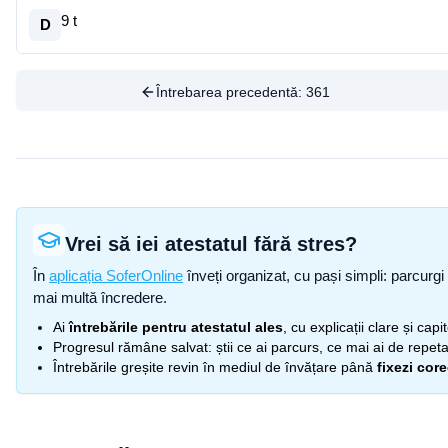
9 t
D
Întrebarea precedentă:
361
Vrei să iei atestatul fără stres?
În
aplicația SoferOnline
înveți organizat, cu pași simpli: parcurgi 
mai multă încredere.
Ai
întrebările pentru atestatul ales
, cu explicații clare și cap
Progresul rămâne salvat: știi ce ai parcurs, ce mai ai de repetat
Întrebările greșite revin în mediul de învățare până
fixezi cor