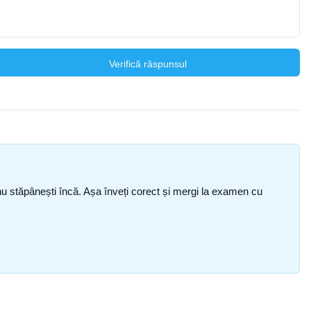
Verifică răspunsul
ce nu stăpânești încă. Așa înveți corect și mergi la examen cu