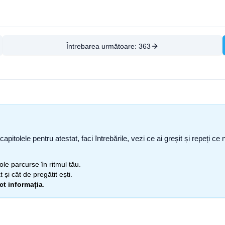
Întrebarea următoare:
363
capitolele pentru atestat, faci întrebările, vezi ce ai greșit și repeți 
itole parcurse în ritmul tău.
 și cât de pregătit ești.
ect informația
.