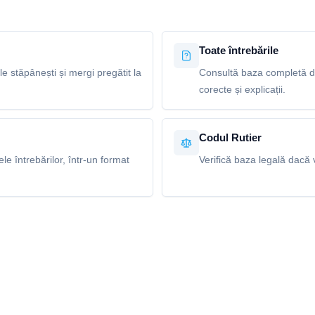
Toate întrebările
le stăpânești și mergi pregătit la
Consultă baza completă de
corecte și explicații.
Codul Rutier
e întrebărilor, într-un format
Verifică baza legală dacă v