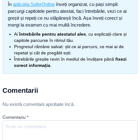
În
aplicația SoferOnline
înveți organizat, cu pași simpli:
parcurgi capitolele pentru atestat, faci întrebările, vezi ce ai
greșit și repeți ce nu stăpânești încă. Așa înveți corect și
mergi la examen cu mai multă încredere.
Ai
întrebările pentru atestatul ales
, cu explicații clare și
capitole parcurse în ritmul tău.
Progresul rămâne salvat: știi ce ai parcurs, ce mai ai de
repetat și cât de pregătit ești.
Întrebările greșite revin în mediul de învățare până
fixezi
corect informația
.
Comentarii
Nu există comentarii aprobate încă.
Comentariu
*