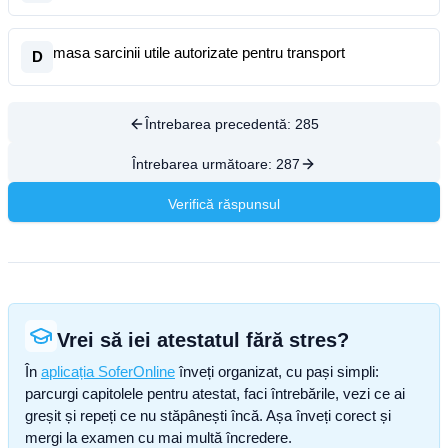
masa sarcinii utile autorizate pentru transport
D
Întrebarea precedentă:
285
Întrebarea următoare:
287
Verifică răspunsul
Vrei să iei atestatul fără stres?
În
aplicația SoferOnline
înveți organizat, cu pași simpli:
parcurgi capitolele pentru atestat, faci întrebările, vezi ce ai
greșit și repeți ce nu stăpânești încă. Așa înveți corect și
mergi la examen cu mai multă încredere.