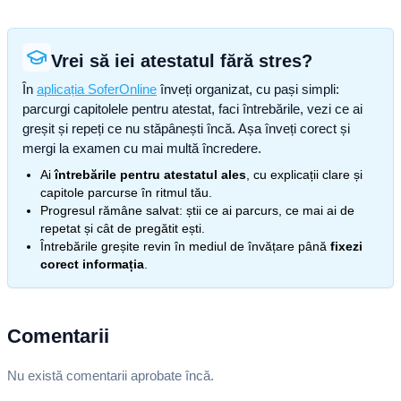
Vrei să iei atestatul fără stres?
În
aplicația SoferOnline
înveți organizat, cu pași simpli:
parcurgi capitolele pentru atestat, faci întrebările, vezi ce ai
greșit și repeți ce nu stăpânești încă. Așa înveți corect și
mergi la examen cu mai multă încredere.
Ai
întrebările pentru atestatul ales
, cu explicații clare și
capitole parcurse în ritmul tău.
Progresul rămâne salvat: știi ce ai parcurs, ce mai ai de
repetat și cât de pregătit ești.
Întrebările greșite revin în mediul de învățare până
fixezi
corect informația
.
Comentarii
Nu există comentarii aprobate încă.