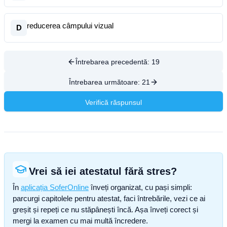
reducerea câmpului vizual
D
Întrebarea precedentă:
19
Întrebarea următoare:
21
Verifică răspunsul
Vrei să iei atestatul fără stres?
În
aplicația SoferOnline
înveți organizat, cu pași simpli:
parcurgi capitolele pentru atestat, faci întrebările, vezi ce ai
greșit și repeți ce nu stăpânești încă. Așa înveți corect și
mergi la examen cu mai multă încredere.