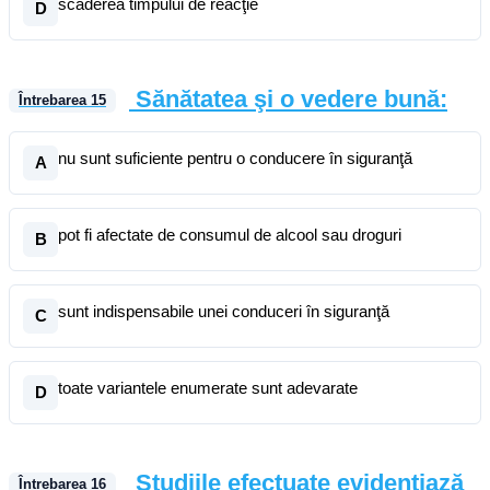
scăderea timpului de reacţie
D
Sănătatea şi o vedere bună:
Întrebarea
15
nu sunt suficiente pentru o conducere în siguranţă
A
pot fi afectate de consumul de alcool sau droguri
B
sunt indispensabile unei conduceri în siguranţă
C
toate variantele enumerate sunt adevarate
D
Studiile efectuate evidenţiază
Întrebarea
16