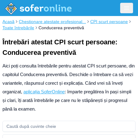
Acasă
Chestionare atestate profesional...
CPI scurt persoane
Toate întrebările
Conducerea preventivă
Întrebări atestat CPI scurt persoane:
Conducerea preventivă
Aici poți consulta întrebările pentru atestat CPI scurt persoane, din
capitolul Conducerea preventivă. Deschide o întrebare ca să vezi
variantele, răspunsul corect și explicația.
Când vrei să înveți
organizat,
aplicația SoferOnline
: împarte pregătirea în pași simpli
și clari, îți arată întrebările pe care nu le stăpânești și progresul
până la examen.