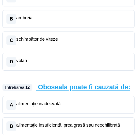
ambreiaj
B
schimbător de viteze
C
volan
D
Oboseala poate fi cauzată de:
Întrebarea
12
alimentaţie inadecvată
A
alimentaţie insuficientă, prea grasă sau neechilibrată
B