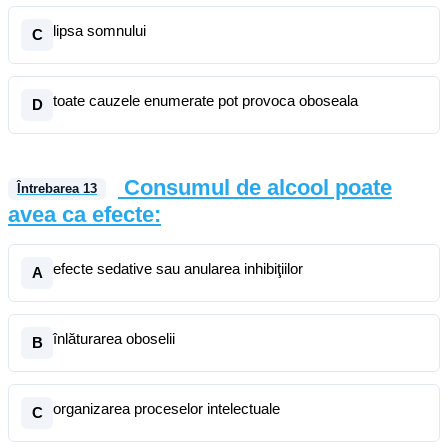
lipsa somnului
C
toate cauzele enumerate pot provoca oboseala
D
Consumul de alcool poate
Întrebarea
13
avea ca efecte:
efecte sedative sau anularea inhibiţiilor
A
înlăturarea oboselii
B
organizarea proceselor intelectuale
C