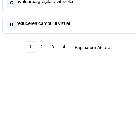
evaluarea greşită a vitezelor
C
reducerea câmpului vizual
D
1
2
3
4
Pagina următoare