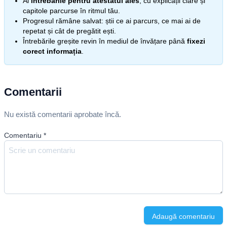
Ai
întrebările pentru atestatul ales
, cu explicații clare și
capitole parcurse în ritmul tău.
Progresul rămâne salvat: știi ce ai parcurs, ce mai ai de
repetat și cât de pregătit ești.
Întrebările greșite revin în mediul de învățare până
fixezi
corect informația
.
Comentarii
Nu există comentarii aprobate încă.
Comentariu
*
Adaugă comentariu