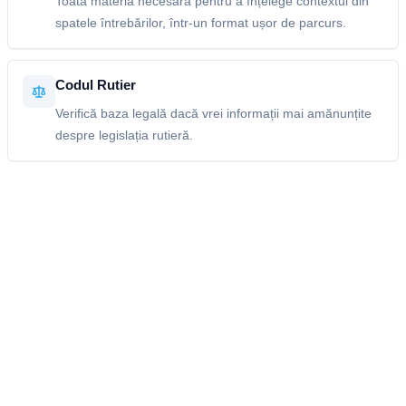
Toată materia necesară pentru a înțelege contextul din
spatele întrebărilor, într-un format ușor de parcurs.
Codul Rutier
Verifică baza legală dacă vrei informații mai amănunțite
despre legislația rutieră.