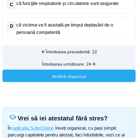
că funcţiile respiratorie şi circulatorie sunt asigurate
C
că victima va fi asistată pe timpul deplasării de o
D
persoană competentă
Întrebarea precedentă:
22
Întrebarea următoare:
24
Verifică răspunsul
Vrei să iei atestatul fără stres?
În
aplicația SoferOnline
înveți organizat, cu pași simpli:
parcurgi capitolele pentru atestat, faci întrebările, vezi ce ai